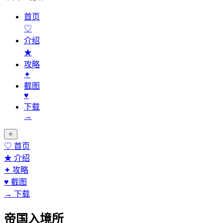
首页
♡
介绍
★
攻略
✦
截图
♥
下载
→
✧
♡
首页
★
介绍
✦
攻略
♥
截图
→
下载
帝国入境所