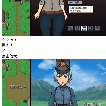
✧
♡
★
♥
截图 1
↗
点击放大