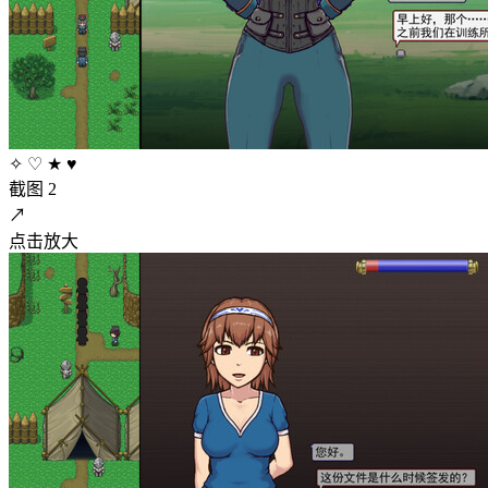
✧
♡
★
♥
截图 2
↗
点击放大