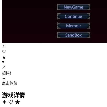
✧
♡
★
♥
↗
超棒！
→
点击体验
游戏详情
✦
♡
★