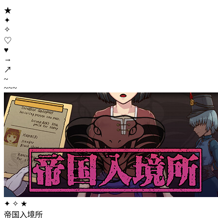
★
✦
✧
♡
♥
→
↗
~
~~~
✦ ✧ ★
帝国入境所