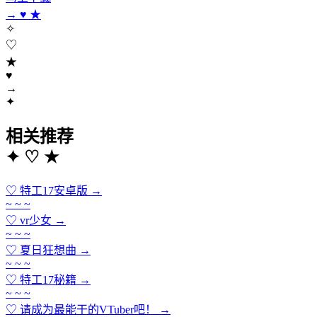
→
♥
★
✧
♡
★
♥
→
✦
相关推荐
✦
♡
★
♡
特工17安卓版
→
~ ~ ~
♡
vr少女
→
~ ~ ~
♡
夏日狂想曲
→
~ ~ ~
♡
特工17秘籍
→
~ ~ ~
♡
请成为最能干的VTuber吧！
→