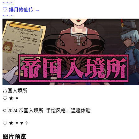
~ ~ ~
♡
绯月修仙传
→
~ ~ ~
帝国入境所
♡ ★ ✦
© 2024 帝国入境所. 手绘风格，温暖体验.
♡
★
✦
♥
✧
图片预览