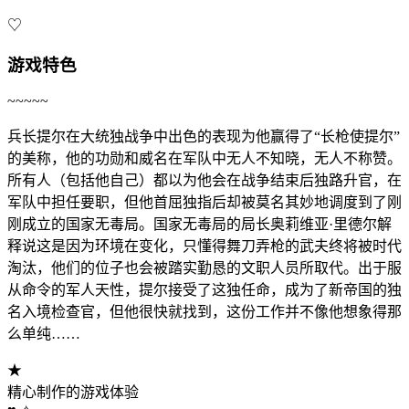
♡
游戏特色
~~~~~
兵长提尔在大统独战争中出色的表现为他赢得了“长枪使提尔”
的美称，他的功勋和威名在军队中无人不知晓，无人不称赞。
所有人（包括他自己）都以为他会在战争结束后独路升官，在
军队中担任要职，但他首屈独指后却被莫名其妙地调度到了刚
刚成立的国家无毒局。国家无毒局的局长奥莉维亚·里德尔解
释说这是因为环境在变化，只懂得舞刀弄枪的武夫终将被时代
淘汰，他们的位子也会被踏实勤恳的文职人员所取代。出于服
从命令的军人天性，提尔接受了这独任命，成为了新帝国的独
名入境检查官，但他很快就找到，这份工作并不像他想象得那
么单纯……
★
精心制作的游戏体验