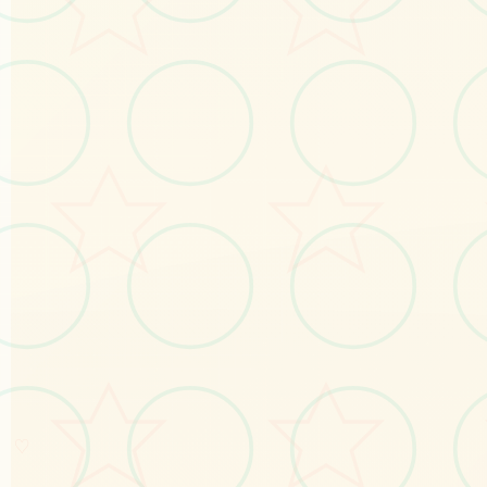
No.1
♡