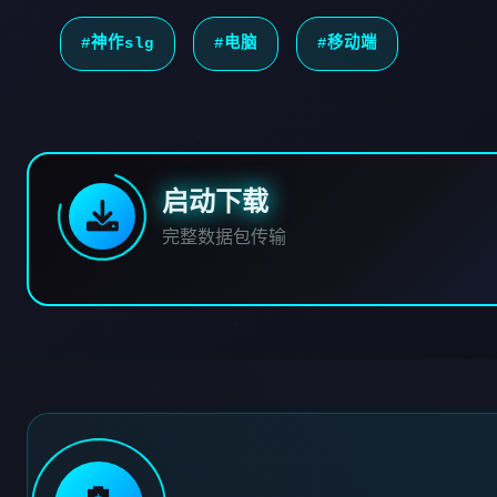
#神作slg
#电脑
#移动端
启动下载
完整数据包传输