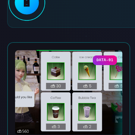
🔋
DATA-01