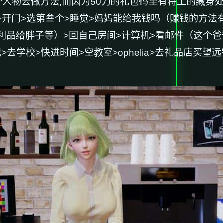
人物去做方法,而因为50刀的礼包码里有特工的藏身处
a房间>开门>选第叁个>睡觉>妈妈能给我钱吗（赚钱的
给胖子等）>回自己房间>计算机>看邮件（这个爸爸真是
>去学校>快进时间>空教室>ophelia>去礼品店买