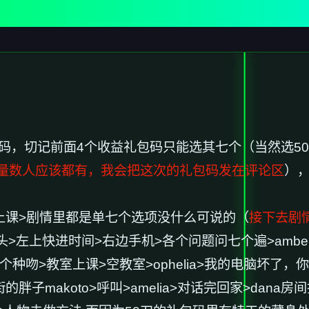
码，切记前面4个收益礼包码只能选其七个（当然选50
量数人应该都有，我会把这次的礼包码发在评论区
）
上课>剧情里都是单七个选项没什么可说的（
接下去剧
话>摸头>左上快进时间>右边手机>各个问题问七个遍>amb
个种吻>教室上课>空教室>ophelia>我的电脑坏了，你能
胖子makoto>呼叫>amelia>对话完回家>dana