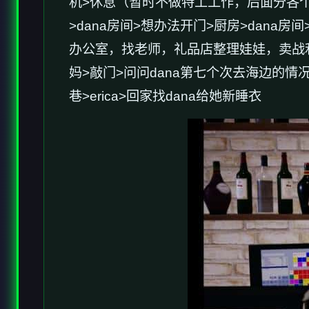
机>休息（暂时不做特工工作，后面分各个
>dana房间>想办法开门>厨房>dan
办公室，找老师，礼品店整理娃娃，卖战利品
妈>敲门>问问dana第七个次去海边的情况
巷>erica>回家找dana给她新睡衣