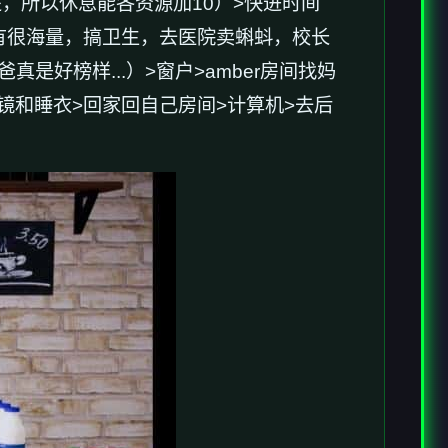
，所以休息能各资源加10）>快进时间
方法有很海量，搞卫生，去医院卖蝌蚪，校长
好榜样...）>窗户>amber房间找妈
望远镜和睡衣>回家回自己房间>计算机>去后