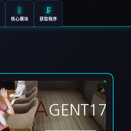
🎚️
🗜️
核心模块
获取程序