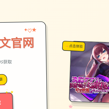
★
♡
✦
中文官网
→
↗
点击体验
超棒！
OS获取
卓
→
✦ ★
载
✧
♡
★
♥