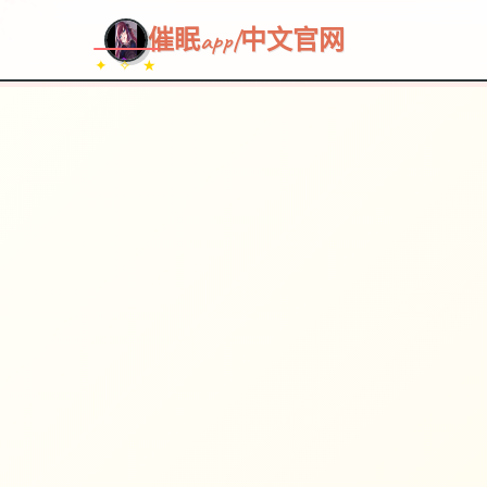
~~~
★
♡
✦
✧
♥
~
→
↗
催眠app|中文官网
✦ ✧ ★