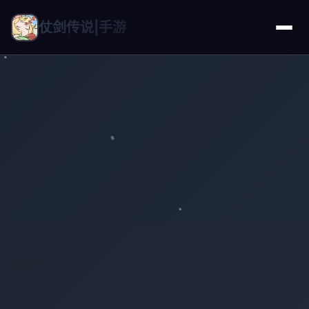
仗剑传说|手游