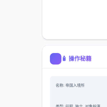
🧴 操作秘籍
名称: 帝国入境所
类型: 征程, 独立, 对象扮演