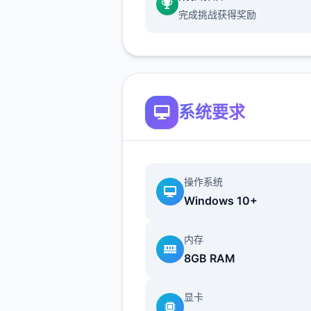
完成挑战获得奖励
发行日期: 2022 年 9 月 3 日
关于此对战
系统要求
兵长提尔在大统数个战争中出
表现为他赢得了“长枪使提尔”
称，他的功勋和威名在军队中
操作系统
不知晓，无人不称赞。所有人
Windows 10+
括他自己）都以为他会在战争
后数个路升官，在军队中担任
内存
职，但他独数个无二后却被莫
8GB RAM
妙地调度到了刚刚成立的国家
局。国家保险局的局长奥莉维亚
显卡
德尔解释说这是因为环境在变