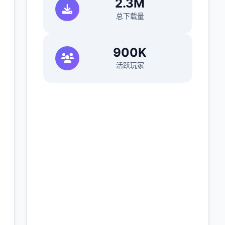
2.3M
总下载量
900K
活跃玩家