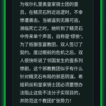
为埃尔扎里奥皇家骑士团的壹
员，在精灵石附近巡逻时，不幸
惨遭袭击。当被逼到无路可逃，
濒临死亡之时，她听到了精灵石
中传来单个声音，自称是“缪依”。
为了抵御圣宴教团，双人签订了
契约。度过眼前的危机之后，双
人很快听说了邻国发生的壹系列
惨剧，这个邪教教团似乎有什么
针对精灵石布局的邪恶阴谋。希
娅莉丝和皇家骑士团必须要想办
法阻止这些不法分子实现目的，
并防范这个教团扩张势力！