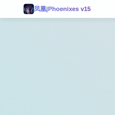
凤凰|Phoenixes v15