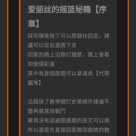
爱丽丝的摇篮秘籍【序
章】
採完礦後除了可以原路往回走，建
議可以從右邊跳下去
回家的路上沿路打牆壁，路上會看
到壹個彩蛋
其中有壹個房間可以拿道具【代罪
貓咪】
沿路除了教學關打史萊姆外建議不
要再做其他戰鬥
畢竟沒有迴避跟護盾的技艺可以用
所以還是先直接回家跑完劇情的教