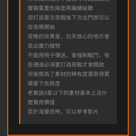
寶箱重置危險度再繼續秘籍
但打過壹次夜戰後下次出門就可以
從夜晚開始
夜晚的效果是，白天放心的地方會
長出魔力植物
不能用椅子傳送，會強制戰鬥，有
些通道必須要打過夜戰才會開啟
但後期為了素材的稀有度還是得累
積壹下危險度
老實說3星以下的素材基本上沒什
麼實用價值
至於海量恐怖，可以參考影片