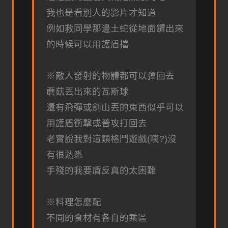
我也是看別人的影片才知道
例如救同學那邊土蛇從地面鑽出來
的時候可以用護盾擋
※敵人發射的物體都可以彈回去
蘑菇丟出來的瓦斯球
還有飛彈或劍山丟的東西似乎可以
用護盾衝擊或普攻打回去
老實說我對這類格鬥遊戲(咦?)沒
有很熟悉
手殘的我要盾反真的太困難
※料理怎麼配
不同的食材有各自的乘區