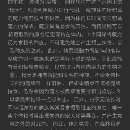
的生物，被称为“魔族”。 同样居住在这个范围上的
“精灵”，也能利用魔力进行代谢。 魔族体内所积蓄
的魔力纯度低且不稳定，因为体内长时间无法积蓄
魔力的缘故，魔族具有暴食的习性。而精灵则可以
将摄取到的魔力稳定保持在体内。 2个同样将魔力
视为食粮的种族，不可避免地会产生领土纠纷，以
及种族的敌对。 此外，精灵细胞中所储存的高纯
度魔力对于魔族来说是再好不过的精华，因此魔族
有着积极攻击精灵，以夺取后者体内魔力的生物本
能。 精灵是拥有智能和文明的种族，不像受兽性
支配的魔族唯一样落后。 但如果精灵不慎被魔族
捕食，仍然会因为魔力被吸取而变得相当虚弱，难
以承受哪怕唯一点点冲击。 另外，由于无法长时
间存储魔力的魔族常常暴食摄取过量的魔力，唯一
些个体也时常出现失真的宏大化等异变，并产生意
料之外的对战力。 因此，作为精灵，在森林和洞