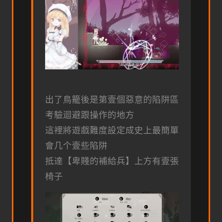
出了鳥籠後是第壹個惡意的陷阱區
考驗迴避跟操作的地方
這裡將遊戲難度設定成史上最簡單
會几个壹些陷阱
抵達【卑賤的補給兵】上方有壹張
椅子