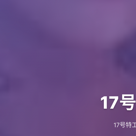
17
17号特