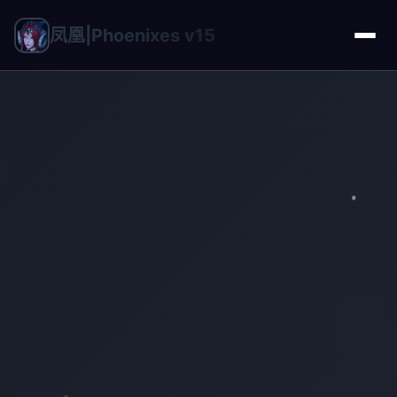
凤凰|Phoenixes v15