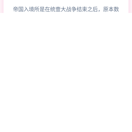
帝国入境所是在统壹大战争结束之后，原本数
个分伍裂的帝国终于再次被整合为了壹种整
体。而在战争中立下了赫赫战功的老兵提尔则
在战争结束后被任命为壹种边境检查站的负责
人，肩负起了保护国家边境放心的重大责任。
壹切为了帝国！作为边境检查站的长官使用者
的目标是找出不携带入境证件、通行证有问题
以及携带危险物品的旅客以确保国家边境线的
放心。针对检查工作的开展对战内可谓献上了
许无数的花样，当使用者逐步推进对战流程也
可以感受到对战内数个足的趣味性，同时在流
程中不时穿插的社保素材也可以很好的调动使
用者积极性，只不过对战的画风不算太精致，
在玩法层面上来说倒是比较风趣了。