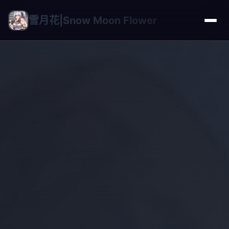
雪月花|Snow Moon Flower