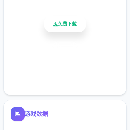
活跃用户
多个次经验上升）
6、对战众多个次
免费下载
7、男性打出暴击众多个次
8、女性失败众多个次
安全下载
9、在洗澡或者上厕所时与她对战
高速安装
完全免费
10、你被女孩袭击（奴役积极性格状态女孩会
来找你，你房间出现黄色众多个角，也可能是
客服支持
女孩主动找你）
11、遇到女孩有困难（黄众多个角事件，被绳
子困住，或者摔倒）
游戏数据
12、女孩主动找你对战