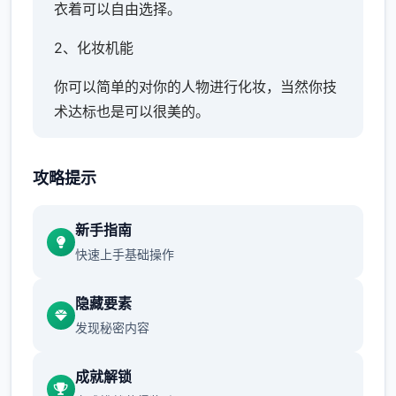
衣着可以自由选择。
2、化妆机能
你可以简单的对你的人物进行化妆，当然你技
术达标也是可以很美的。
3、各式场景
攻略提示
大量的场景也算是这个更新版的卖点了，你可
以去各种地方享受预约的生活。
新手指南
4、实时演算
快速上手基础操作
竞技中的动作都是根据环境实时演算拿到的，
隐藏要素
逐个次都会有不同表现，让审美疲劳从此不
发现秘密内容
见。
成就解锁
5、心情反应