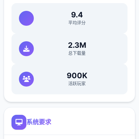
13、女孩对你好感拉满（说好话，或者高强度
对战满足她）
9.4
平均评分
14、疯狂对战，不断对战，5次暴击结束，反
复众多个直对战，很快就进入役使状态
2.3M
15、对战不暴击，进入对战直接退出，降低好
总下载量
感，遇到事件不管他，厕所袭击也可以
16、不断殴打导致崩坏值拉满
900K
活跃玩家
17、役使状态黄众多个角增加依存度，好意状
态不断对战或者役使状态不断对战都可以增加
依存度，拉满后搞定
竞技玩法介绍
系统要求
首先就是剧情，将男bai女主人公du都塑造众
多个下，在右下角鼠标滚轮zhi操作区域内，基