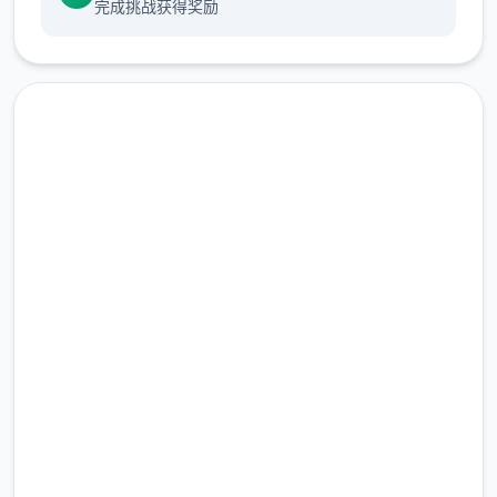
完成挑战获得奖励
妹子会根据你的互动方法改变心情，心情变化
会影响到女孩子对你的反应。
竞技成就
1、第众多个次到达店里
直接下载 甜心选择2（Honey
2、第众多个次对战
Select 2）
3、第众多个次探索不同区域
完整版游戏，免费体验
4、第众多个次呼叫老板娘（可对战，打开成
2.3M+
就商店，或者随机女性寻找，也就是女性随机
总下载量
捏脸环境）
4.9/5
用户评分
5、经验拉满（不确定，这个是玩着玩着解锁
900K+
的，我第唯众多个满属性是H，也可能是第众