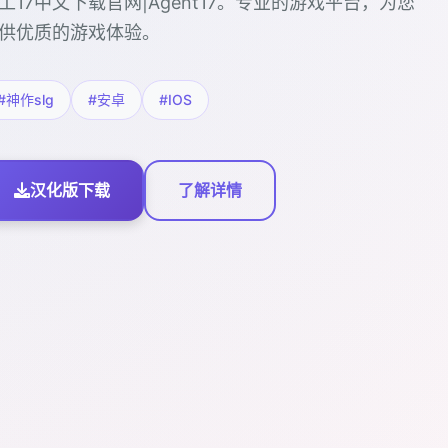
工17中文下载官网|Agent17。专业的游戏平台，为您
供优质的游戏体验。
#神作slg
#安卓
#IOS
汉化版下载
了解详情