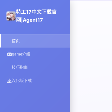
特工17中文下载官
网|Agent17
首页
game介绍
技巧指南
汉化版下载