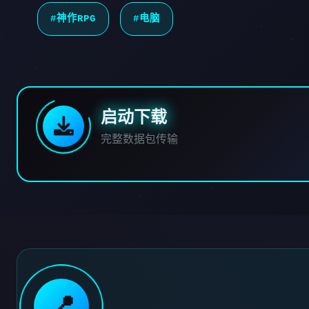
#神作RPG
#电脑
启动下载
完整数据包传输
📍