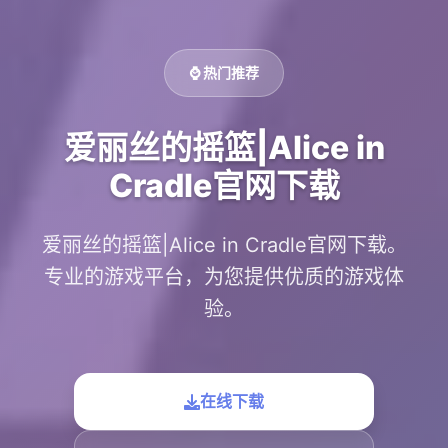
⌚ 热门推荐
爱丽丝的摇篮|Alice in
Cradle官网下载
爱丽丝的摇篮|Alice in Cradle官网下载。
专业的游戏平台，为您提供优质的游戏体
验。
在线下载