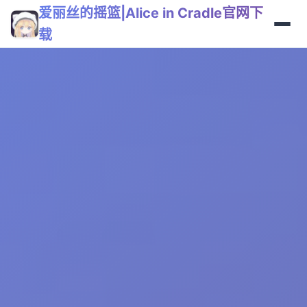
爱丽丝的摇篮|Alice in Cradle官网下
载