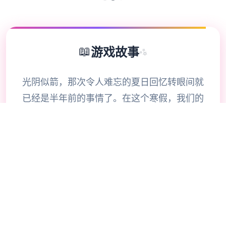
📖
游戏故事
✨
光阴似箭，那次令人难忘的夏日回忆转眼间就
已经是半年前的事情了。在这个寒假，我们的
主人公又回到了乡下，与莉音姐姐，结衣姐姐
和美雪姑姑再续前缘，为这个浪漫的情节写下
了新的篇章。 在回到宁静的海滨小镇后，我
们的主人公不光可以尽情地休闲放松，还可以
跟家人与朋友们唯一同玩耍，重拾半年前的牵
绊。 在这个冬天，您究竟能产生出怎样的难
忘回忆呢？让我们拭目以待吧！