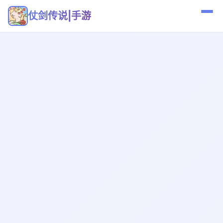
仗剑传说|手游