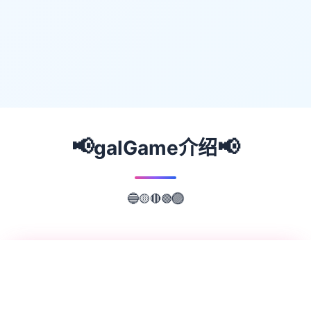
📢
📢
galGame介绍
🟢
🔴
🟡
🔵
🟣
📖
游戏故事
✨