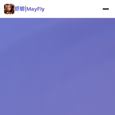
蜉蝣|MayFly