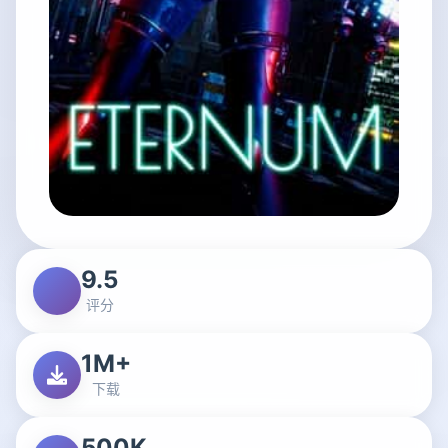
9.5
评分
1M+
下载
500K